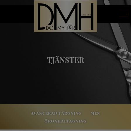
Om oss
Salongen
TJÄNSTER
Tjänster
Avancerad färgning
Men
Öronhåltagning
Boka online
AVANCERAD FÄRGNING
MEN
ÖRONHÅLTAGNING
Priser