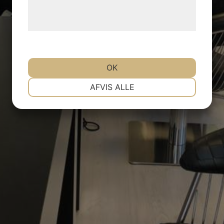
behandling af persondata på vores
hjemmeside.
OK
NØDVENDIGE
PRÆFERENCER
AFVIS ALLE
MARKETING
STATISTIK