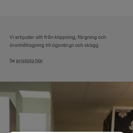
Kontakt
Vi erbjuder allt från klippning, färgning och
öronhåltagning till ögonbryn och skägg.
Se
prislista här
.