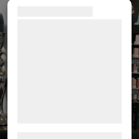
Samtykke til cookies
Vi og vores samarbejdspartnere bruger
teknologier, herunder cookies, til at
indsamle oplysninger om dig til forskellige
formål, herunder: Tilpasning af annoncering,
bedre brugeroplevelse, funktionalitet,
statistik og marketing. Disse oplysninger
kan blive delt med annoncerings- og
analysepartnere, som kan kombinere dem
med data, du tidligere har givet dem eller
de har indsamlet gennem din brug af deres
tjenester. Ved at klikke på 'OK' giver du
samtykke til disse formål.
Læs mere om vores brug af cookies og